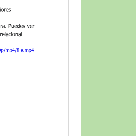
iores 
ora. Puedes ver 
elacional 
0p/mp4/file.mp4