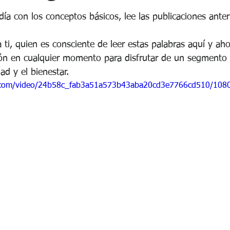
 stars.
día con los conceptos básicos, lee las publicaciones anter
a ti, quien es consciente de leer estas palabras aquí y ah
ión en cualquier momento para disfrutar de un segmento r
ad y el bienestar.
ic.com/video/24b58c_fab3a51a573b43aba20cd3e7766cd510/108