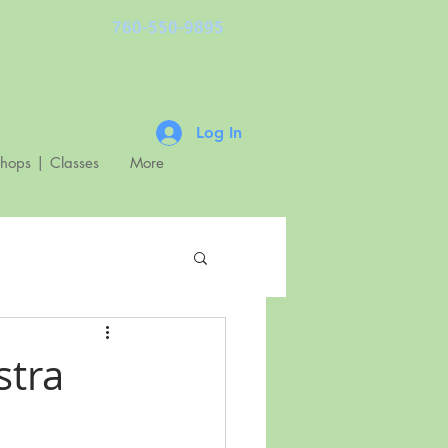
760-550-9895
Log In
shops | Classes
More
stra