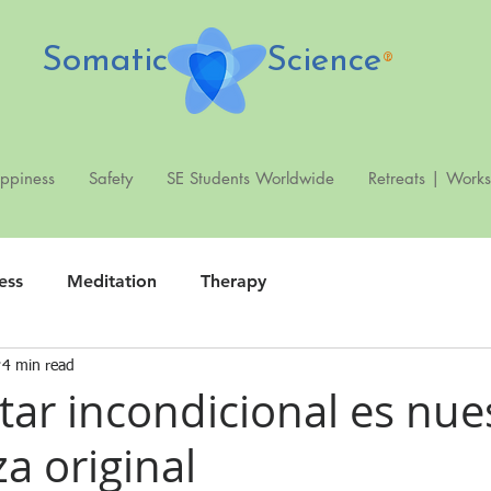
Somatic Science
®
ppiness
Safety
SE Students Worldwide
Retreats | Work
ess
Meditation
Therapy
4 min read
tar incondicional es nue
a original