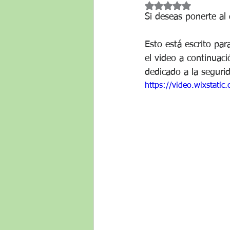
Rated NaN out of 5
Si deseas ponerte al 
Esto está escrito par
el video a continuac
dedicado a la segurid
https://video.wixstat