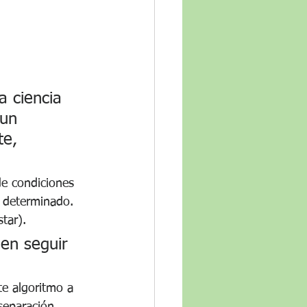
a ciencia 
 un 
te, 
e condiciones 
o determinado. 
tar).
den seguir 
te algoritmo a 