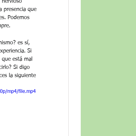
 nervioso 
la presencia que 
tes. Podemos 
mpre.
mismo? es sí, 
periencia. Si 
 que está mal 
irlo? Si digo 
es la siguiente 
0p/mp4/file.mp4