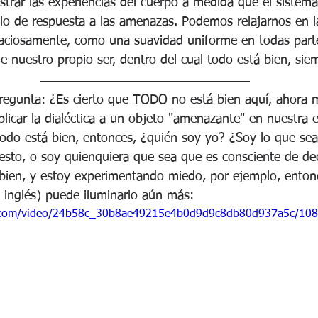
trar las experiencias del cuerpo a medida que el sistema
iclo de respuesta a las amenazas. Podemos relajarnos en 
paciosamente, como una suavidad uniforme en todas par
de nuestro propio ser, dentro del cual todo está bien, sie
 pregunta: ¿Es cierto que TODO no está bien aquí, ahora 
icar la dialéctica a un objeto "amenazante" en nuestra ex
todo está bien, entonces, ¿quién soy yo? ¿Soy lo que sea
esto, o soy quienquiera que sea que es consciente de dec
 bien, y estoy experimentando miedo, por ejemplo, entonc
n inglés) puede iluminarlo aún más:
tic.com/video/24b58c_30b8ae49215e4b0d9d9c8db80d937a5c/108