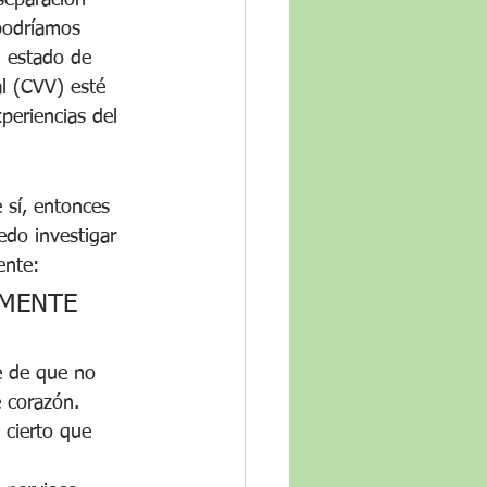
separación 
podríamos 
n estado de 
al (CVV) esté 
periencias del 
 sí, entonces 
edo investigar 
ente:
ALMENTE 
e de que no 
 corazón. 
 cierto que 