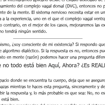
. Si intentáramos aplicarlo desde el estado disociado de 
onamiento del complejo vagal dorsal (DVC), entonces no 
nte de la mente. El sistema nervioso necesita estar en u
a a la experiencia, uno en el que el complejo vagal ventr
lo contrario, en el mejor de los casos, mejoraremos las ex
 no tendrá ningún sentido.
smo, ¿soy consciente de mi existencia? Si respondo que
te algoritmo dialéctico. Si la respuesta es no, entonces pu
esto en mente (razón) podemos hacer una pregunta difer
ue no todo está bien Aquí, Ahora? ¿Es RE
spacio donde se encuentra tu cuerpo, deja que se asegur
azas mientras te haces esta pregunta, sinceramente y de
bir la respuesta y, lo más probable es que sea: No, no es
 está bien. 